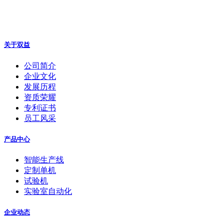
关于双益
公司简介
企业文化
发展历程
资质荣耀
专利证书
员工风采
产品中心
智能生产线
定制单机
试验机
实验室自动化
企业动态