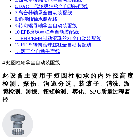
6.DAC一代轮毂轴承全自动装配线
7.离合器轴承全自动装配线
8.角接触轴承装配线
9.转向螺母轴承全自动装配线
10.EPB滚珠丝杠全自动装配线
11.EHB/EMB制动滚珠丝杠全自动装配线
12.REPS转向滚珠丝杠全自动装配线
13.滚子全自动生产线
4.短圆柱轴承全自动装配线
此 设 备 主 要 用 于 短 圆 柱 轴 承 的 内 外 径 高 度
检 测 、探 伤 、沟 道 分 选 、装 滚 子 、清洗、游
隙检测、测振、扭矩检测、雾化、SPC质量过程监
控。