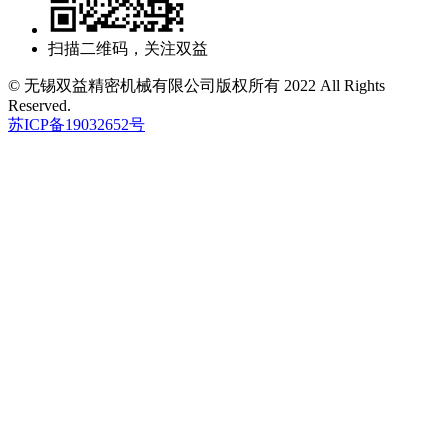
扫描二维码，关注双益
© 无锡双益精密机械有限公司版权所有 2022 All Rights
Reserved.
苏ICP备19032652号