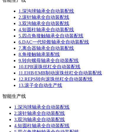
智能生产线
1.深沟球轴承全自动装配线
2.滚针轴承全自动装配线
3.双沟轴承全自动装配线
4.短圆柱轴承全自动装配线
5.四点角接触轴承全自动装配线
6.DAC一代轮毂轴承全自动装配线
7.离合器轴承全自动装配线
8.角接触轴承装配线
9.转向螺母轴承全自动装配线
10.EPB滚珠丝杠全自动装配线
11.EHB/EMB制动滚珠丝杠全自动装配线
12.REPS转向滚珠丝杠全自动装配线
13.滚子全自动生产线
智能生产线
1.深沟球轴承全自动装配线
2.滚针轴承全自动装配线
3.双沟轴承全自动装配线
4.短圆柱轴承全自动装配线
5.四点角接触轴承全自动装配线