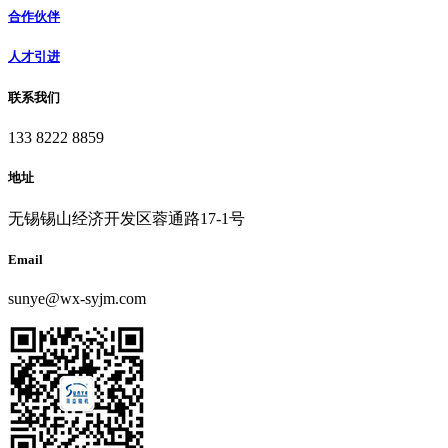
合作伙伴
人才引进
联系我们
133 8222 8859
地址
无锡锡山经济开发区蓉通路17-1号
Email
sunye@wx-syjm.com